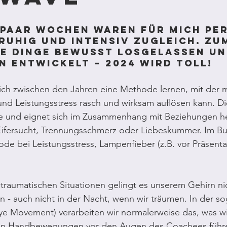
 paar Wochen waren für mich pe
 ruhig und intensiv zugleich. Zu
e Dinge bewusst losgelassen un
n entwickelt – 2024 wird toll!
ich zwischen den Jahren eine Methode lernen, mit der 
nd Leistungsstress rasch und wirksam auflösen kann. D
e und eignet sich im Zusammenhang mit Beziehungen h
 Eifersucht, Trennungsschmerz oder Liebeskummer. Im Bu
ode bei Leistungsstress, Lampenfieber (z.B. vor Präsenta
traumatischen Situationen gelingt es unserem Gehirn ni
en - auch nicht in der Nacht, wenn wir träumen. In der s
e Movement) verarbeiten wir normalerweise das, was wi
llen Handbewegungen vor den Augen des Coachees führe