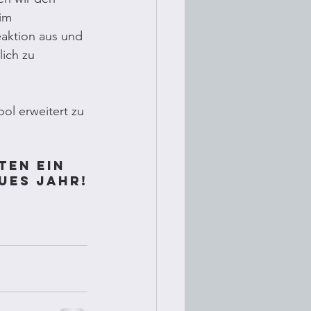
im 
aktion aus und 
ich zu 
ol erweitert zu 
ten ein 
ues Jahr!