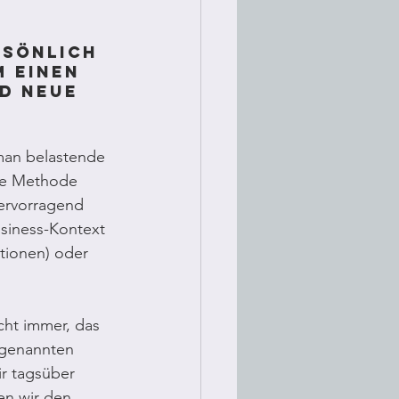
rsönlich 
m einen 
d neue 
man belastende 
ie Methode 
ervorragend 
siness-Kontext 
tionen) oder 
cht immer, das 
ogenannten 
r tagsüber 
n wir den 