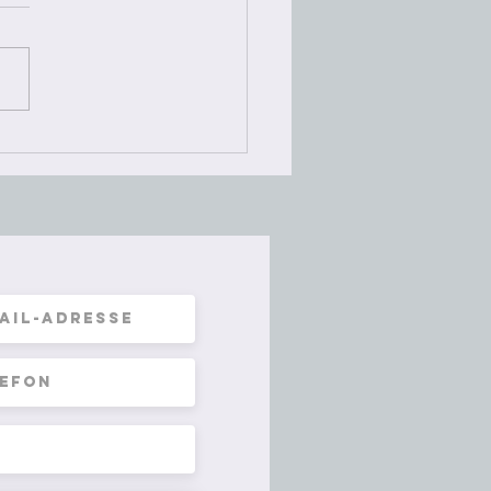
es Wochenende sind mein
er und ich uns etwas in die
 geraten. Ein
erständnis folgte dem
ten, und schon waren wir...