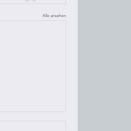
Alle ansehen
e wolken am
mmel