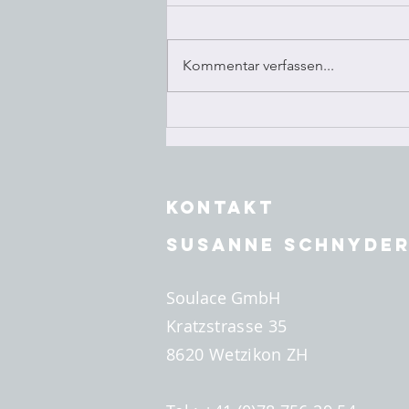
Herzens
"Man sieht nur mit dem Herzen
gut. Das Wesentlich ist für die
Kommentar verfassen...
Augen unsichtbar." Antoine de
Saint-Exupéry In meinem Buch
«Liebe im...
KONTAKT
Susanne Schnyde
Soulace GmbH
Kratzstrasse 35
8620 Wetzikon ZH