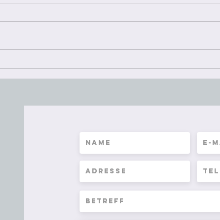
Dies
Partn
Haare
Missv
Sommerlektüre
nächs
r