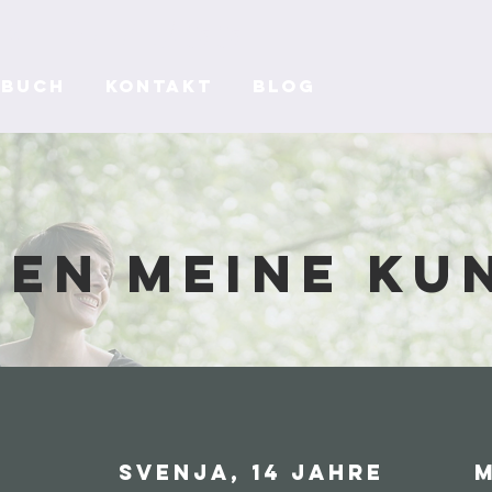
Über
fluss
Buch
Kontakt
Blog
gen meine ku
e
Svenja, 14 Jahre
M