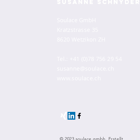
Susanne Schnyde
Soulace GmbH
Kratzstrasse 35
8620 Wetzikon ZH
Tel.: +41 (0)78 756 29 54​
susanne@soulace.ch
www.soulace.ch
© 2023 soulace gmbh. Erstellt