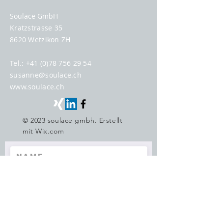
Soulace GmbH
Kratzstrasse 35
8620 Wetzikon ZH
Tel.:
+41 (0)78 756 29 54
susanne@soulace.ch
www.soulace.ch
© 2023 soulace gmbh. Erstellt
mit
Wix.com