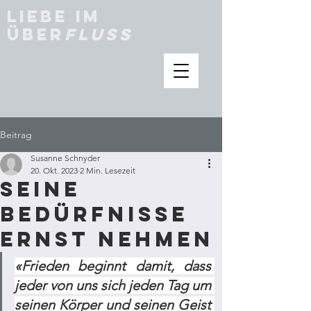
Liebe im
Über
fluss
Beitrag
Susanne Schnyder
20. Okt. 2023
2 Min. Lesezeit
Seine
Bedürfnisse
ernst nehmen
«Frieden beginnt damit, dass 
jeder von uns sich jeden Tag um 
seinen Körper und seinen Geist 